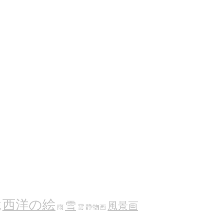
西洋の絵
雪
風景画
花
雨
雲
静物画