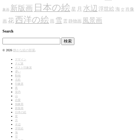
日本の絵
新版画
水辺
月
浮世絵
星
海
肖像
象画
空
西洋の絵
雪
風景画
花
画
雨
雲
静物画
Search
検
索:
© 2026
静かな絵の部屋
.
デザイン
ナビ派
ポスト印象派
儚い
動物
北欧
印象派
夜
室内
山
恋愛
抽象画
新版画
日本の絵
星
月
水辺
浮世絵
海
空