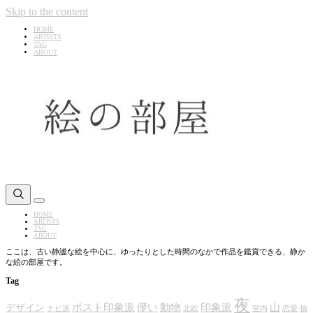
Skip to the content
HOME
ARTISTS
TAG
ABOUT
静
か
Menu
作
Close
HOME
な
品
ARTISTS
TAG
を
絵
ABOUT
さ
の
ここは、古い静謐な絵を中心に、ゆったりとした時間のなかで作品を鑑賞できる、静か
が
部
な絵の部屋です。
す
屋
Tag
夜
ポスト印象派
儚い
動物
印象派
山
デザイン
ナビ派
北欧
室内
恋愛
抽