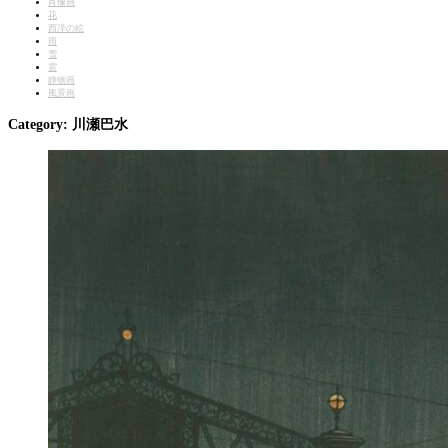
肖像画
花
西洋の絵
雨
雪
雲
静物画
風景画
Category:
川瀬巴水